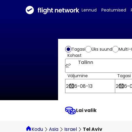
Lennud
Peatumised
Tagasi
Üks suund
Multi-
Kohast
Tallinn
Väljumine
Tagasi
Lai valik
Kodu
Asia
Israel
Tel Aviv