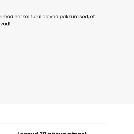
rimad hetkel turul olevad pakkumised, et
evad!
Lot Polish Airlines
+
1 Rohkem
Tel Aviv
28 aug
-
4 sept
681,31 €
Kohast
Austrian Airlines
+
1 Rohkem
Tel Aviv
1 aug
-
7 sept
610,23 €
Kohast
Lennud 30 päeva pärast