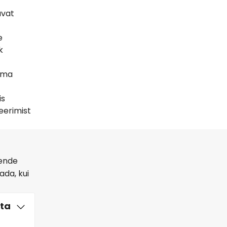
uvat
e
k
vima
is
eerimist
lende
ada, kui
hta