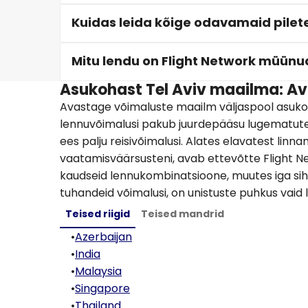
Kuidas leida kõige odavamaid pilete
Mitu lendu on Flight Network müünud
Asukohast Tel Aviv maailma: Av
Avastage võimaluste maailm väljaspool asukoh
lennuvõimalusi pakub juurdepääsu lugematute
ees palju reisivõimalusi. Alates elavatest linn
vaatamisväärsusteni, avab ettevõtte Flight Ne
kaudseid lennukombinatsioone, muutes iga siht
tuhandeid võimalusi, on unistuste puhkus vaid 
Teised riigid
Teised mandrid
•
Azerbaijan
•
India
•
Malaysia
•
Singapore
•
Thailand