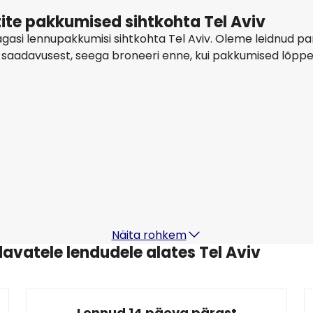
ite pakkumised sihtkohta Tel Aviv
gasi lennupakkumisi sihtkohta Tel Aviv. Oleme leidnud pa
ad saadavusest, seega broneeri enne, kui pakkumised lõpp
Lufthansa
+
1 Rohkem
Tel Aviv
15 aug
-
22 aug
569,75 €
Kohast
Lot Polish Airlines
Tel Aviv
30 aug
-
6 sept
3
836,97 €
Kohast
Näita rohkem
vatele lendudele alates Tel Aviv
Lennud 14 päeva pärast