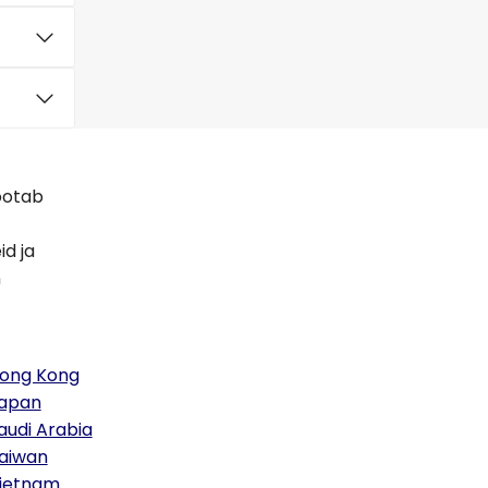
ootab
id ja
n
ong Kong
apan
audi Arabia
aiwan
ietnam