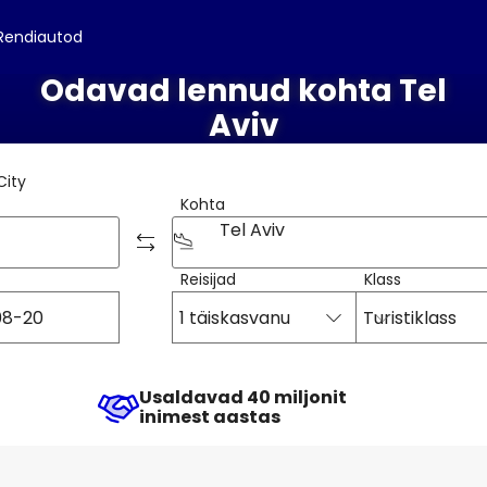
Rendiautod
Odavad lennud kohta Tel
Aviv
City
Kohta
Tel Aviv
Reisijad
Klass
1 täiskasvanu
Turistiklass
Usaldavad 40 miljonit
inimest aastas