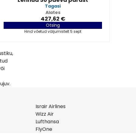
Tagasi
Alates
427,62 €
Otsing
Hind võetud väljumistelt 5 sept
stiku,
atud
õi
ujuv.
Israir Airlines
Wizz Air
Lufthansa
FlyOne