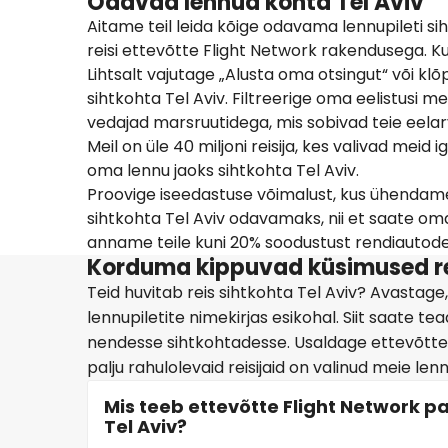
Odavad lennud kohta Tel Aviv
Aitame teil leida kõige odavama lennupileti si
reisi ettevõtte Flight Network rakendusega. K
Lihtsalt vajutage „Alusta oma otsingut“ või 
sihtkohta Tel Aviv. Filtreerige oma eelistusi 
vedajad marsruutidega, mis sobivad teie eelar
Meil on üle 40 miljoni reisija, kes valivad mei
oma lennu jaoks sihtkohta Tel Aviv.
Proovige iseedastuse võimalust, kus ühendame
sihtkohta Tel Aviv odavamaks, nii et saate o
anname teile kuni 20% soodustust rendiautodele
Korduma kippuvad küsimused rei
Teid huvitab reis sihtkohta Tel Aviv? Avastag
lennupiletite nimekirjas esikohal. Siit saate t
nendesse sihtkohtadesse. Usaldage ettevõtte Fl
palju rahulolevaid reisijaid on valinud meie len
Mis teeb ettevõtte Flight Network p
Tel Aviv?