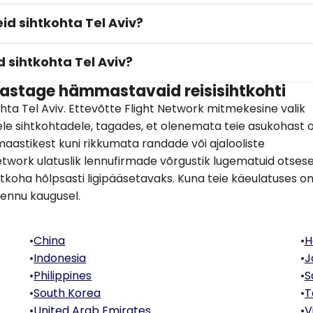
id sihtkohta Tel Aviv?
 sihtkohta Tel Aviv?
astage hämmastavaid reisisihtkohti
ta Tel Aviv. Ettevõtte Flight Network mitmekesine valik
le sihtkohtadele, tagades, et olenemata teie asukohast 
amaastikest kuni rikkumata randade või ajalooliste
twork ulatuslik lennufirmade võrgustik lugematuid otsese
koha hõlpsasti ligipääsetavaks. Kuna teie käeulatuses o
lennu kaugusel.
•
China
•
H
•
Indonesia
•
J
•
Philippines
•
S
•
South Korea
•
T
•
United Arab Emirates
•
V