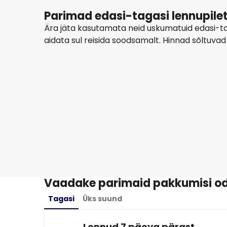
Parimad edasi-tagasi lennupilet
Ära jäta kasutamata neid uskumatuid edasi-ta
aidata sul reisida soodsamalt. Hinnad sõltuv
Lot Polish Airlines
Tel Aviv
13 aug
-
20 aug
776,60 €
Kohast
Lot Polish Airlines
Tel Aviv
29 aug
-
5 sept
671,35 €
Kohast
Vaadake parimaid pakkumisi oda
Tagasi
Üks suund
Lennud 7 päeva pärast