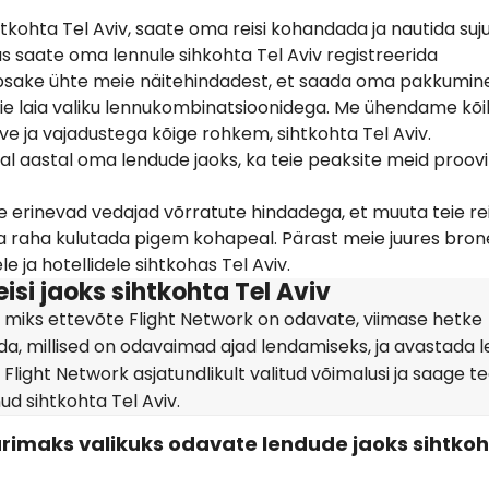
htkohta Tel Aviv, saate oma reisi kohandada ja nautida suj
us saate oma lennule sihkohta Tel Aviv registreerida
klõpsake ühte meie näitehindadest, et saada oma pakkumin
meie laia valiku lennukombinatsioonidega. Me ühendame kõi
ve ja vajadustega kõige rohkem, sihtkohta Tel Aviv.
d igal aastal oma lendude jaoks, ka teie peaksite meid proo
 erinevad vedajad võrratute hindadega, et muuta teie re
ma raha kulutada pigem kohapeal. Pärast meie juures bron
 ja hotellidele sihtkohas Tel Aviv.
si jaoks sihtkohta Tel Aviv
e, miks ettevõte Flight Network on odavate, viimase hetke
eada, millised on odavaimad ajad lendamiseks, ja avastada 
ight Network asjatundlikult valitud võimalusi ja saage te
nud sihtkohta Tel Aviv.
arimaks valikuks odavate lendude jaoks sihtko