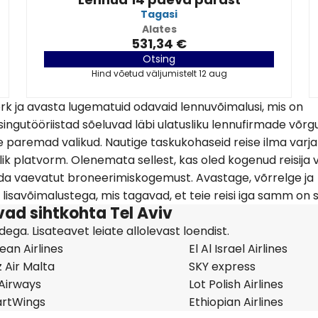
Tagasi
Alates
531,34 €
Otsing
Hind võetud väljumistelt 12 aug
rk ja avasta lugematuid odavaid lennuvõimalusi, mis on
ingutööriistad sõeluvad läbi ulatusliku lennufirmade võrgu
ige paremad valikud. Nautige taskukohaseid reise ilma varj
k platvorm. Olenemata sellest, kas oled kogenud reisija v
a vaevatut broneerimiskogemust. Avastage, võrrelge ja
lisavõimalustega, mis tagavad, et teie reisi iga samm on s
ad sihtkohta Tel Aviv
ga. Lisateavet leiate allolevast loendist.
an Airlines
El Al Israel Airlines
 Air Malta
SKY express
 Airways
Lot Polish Airlines
rtWings
Ethiopian Airlines