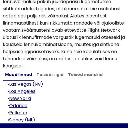
lennuvõimalusi pakub juurdepääsu lugematutele
sihtkohtadele, tagades, et olenemata teie asukohast
ootab ees palju reisivõimalusi. Alates elavatest
linnamaastikest kuni rikkumata randade või ajalooliste
vaatamisväärsusteni, avab ettevõtte Flight Network
ulatuslik lennufirmade võrgustik lugematuid otseseid ja
kaudseid lennukombinatsioone, muutes iga sihtkoha
hõlpsasti ligipääsetavaks. Kuna teie käeulatuses on
tuhandeid võimalusi, on unistuste puhkus vaid lennu
kaugusel.
Muud linnad
Teised riigid
Teised mandrid
•
Las Vegas (NV)
•
Los Angeles
•
New Yorki
•
Orlando
•
Pullman
•
Sidney (Mt)