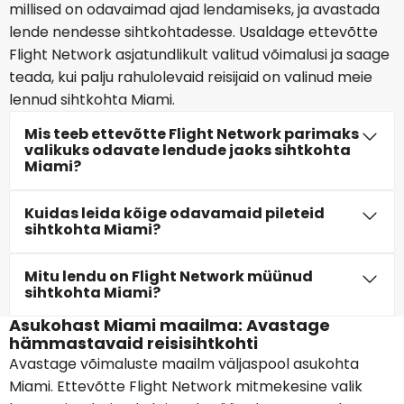
millised on odavaimad ajad lendamiseks, ja avastada
lende nendesse sihtkohtadesse. Usaldage ettevõtte
Flight Network asjatundlikult valitud võimalusi ja saage
teada, kui palju rahulolevaid reisijaid on valinud meie
lennud sihtkohta Miami.
Mis teeb ettevõtte Flight Network parimaks
valikuks odavate lendude jaoks sihtkohta
Miami?
Kuidas leida kõige odavamaid pileteid
sihtkohta Miami?
Mitu lendu on Flight Network müünud
sihtkohta Miami?
Asukohast Miami maailma: Avastage
hämmastavaid reisisihtkohti
Avastage võimaluste maailm väljaspool asukohta
Miami. Ettevõtte Flight Network mitmekesine valik