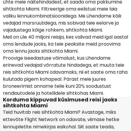
ühte meie näitehindadest, et saada oma pakkumine
sihtkohta Miami. Filtreerige oma eelistusi meie laia
valiku lennukombinatsioonidega. Me ühendame kõik
vedajad marsruutidega, mis sobivad teie eelarve ja
vajadustega kõige rohkem, sihtkohta Miami.
Meil on üle 40 miljoni reisija, kes valivad meid igal aastal
oma lendude jaoks, ka teie peaksite meid proovima
oma lennu jaoks sihtkohta Miami.
Proovige iseedastuse võimalust, kus ühendame
erinevad vedajad võrratute hindadega, et muuta teie
reis sihtkohta Miami odavamaks, nii et saate oma raha
kulutada pigem kohapeal. Pärast meie juures
broneerimist anname teile kuni 20% soodustust
rendiautodele ja hotellidele sihtkohas Miami.
Korduma kippuvad küsimused reisi jaoks
sihtkohta Miami
Teid huvitab reis sihtkohta Miami? Avastage, miks
ettevõte Flight Network on odavate, viimase hetke
lennupiletite nimekirjas esikohal. Siit saate teada,