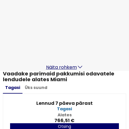
Finnair
Miami
20 aug
-
27 aug
842,36 €
Kohast
Lufthansa
Miami
21 aug
-
28 aug
924,37 €
Kohast
Näita rohkem
Vaadake parimaid pakkumisi odavatele
lendudele alates Miami
Tagasi
Üks suund
Lennud 7 päeva pärast
Tagasi
Alates
766,51 €
Otsing