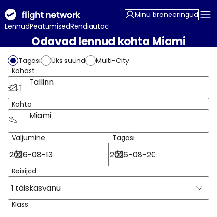
Minu broneeringud
Lennud
Peatumised
Rendiautod
Odavad lennud kohta Miami
Tagasi
Üks suund
Multi-City
Kohast
Tallinn
Kohta
Miami
Väljumine
Tagasi
Reisijad
1 täiskasvanu
Klass