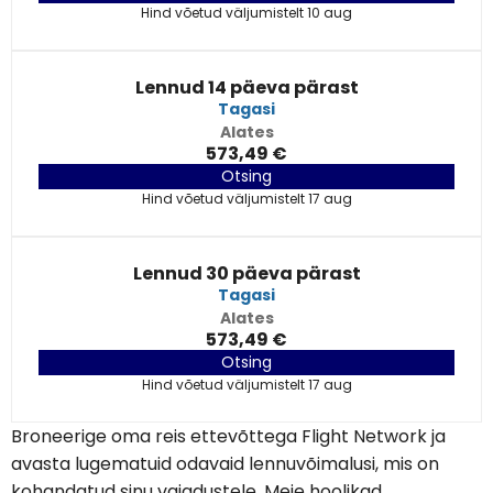
Hind võetud väljumistelt 10 aug
Lennud 14 päeva pärast
Tagasi
Alates
573,49 €
Otsing
Hind võetud väljumistelt 17 aug
Lennud 30 päeva pärast
Tagasi
Alates
573,49 €
Otsing
Hind võetud väljumistelt 17 aug
Broneerige oma reis ettevõttega Flight Network ja
avasta lugematuid odavaid lennuvõimalusi, mis on
kohandatud sinu vajadustele. Meie hoolikad