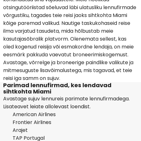
otsingutööriistad sõeluvad läbi ulatusliku lennufirmade
võrgustiku, tagades teie reisi jaoks sihtkohta Miami
kõige paremad valikud. Nautige taskukohaseid reise
ilma varjatud tasudeta, mida hõlbustab meie
kasutajasõbralik platvorm. Olenemata sellest, kas
oled kogenud reisija või esmakordne lendaja, on meie
eesmärk pakkuda vaevatut broneerimiskogemust.
Avastage, võrrelge ja broneerige paindlike valikute ja
mitmesuguste lisavõimalustega, mis tagavad, et teie
reisi iga samm on sujuv.
Parimad lennufirmad, kes lendavad
sihtkohta Miami
Avastage sujuv lennureis parimate lennufirmadega.
Lisateavet leiate allolevast loendist.
American Airlines
Frontier Airlines
Arajet
TAP Portugal